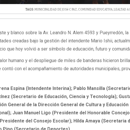
TAGS:
MUNICIPALIDAD DE JOSé C PAZ
,
COMUNIDAD EDUCATIVA
,
LEALTAD A
este y blanco sobre la Av. Leandro N. Alem 4593 y Pueyrredón, la 
ltades creadas bajo la gestión del intendente Mario Ishii, actual
io que hoy volvió a ser símbolo de educación, futuro y comunid
calor humano y el despliegue de miles de banderas hicieron brilla
ue contó con el acompañamiento de autoridades municipales, prov
orena Espina (Intendente Interina); Pablo Mansilla (Secretari
tínez (Secretario de Educación, Ciencia y Tecnología); Gus
ión General de la Dirección General de Cultura y Educación
onal); Juan Manuel Ligo (Presidente del Honorable Concejo
(Presidente del Consejo Escolar); Hilda Amaya (Secretaria 
 Pino (Secretario de Deportes).