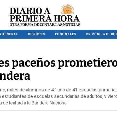
S GENERAL
DEPORTES
COMUNALES
PROVINCIA DE BU
tes paceños prometier
andera
mo, miles de alumnos de 4.° año de 41 escuelas primaria
 a estudiantes de escuelas secundarias de adultos, vivier
a de lealtad a la Bandera Nacional