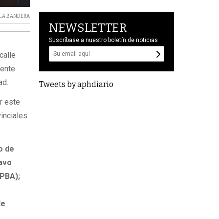
 LA BANDERA
NEWSLETTER
Suscríbase a nuestro boletín de noticias
calle
mente
ad.
Tweets by aphdiario
r este
inciales
o de
tavo
 PBA);
de