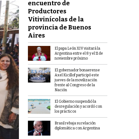
encuentro de
Productores
Vitivinícolas de la
provincia de Buenos
Aires
El papa León XIV visitará la
Argentina entre el 8 y el 11 de
noviembre próximo
El gobernador bonaerense
Axel Kicillof participó este
jueves de la movilización
frente al Congreso de la
Nación
El Gobierno suspendió la
desregulación y acordó con
los prácticos
Brasil rebaja su relación
diplomática con Argentina