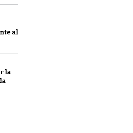
nte al
r la
da