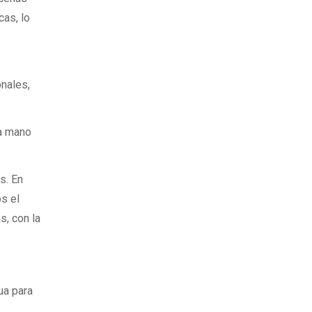
cas, lo
s
onales,
la mano
s. En
s el
s, con la
ua para