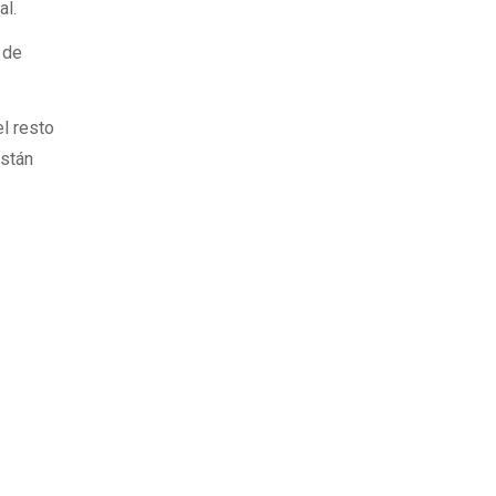
al.
 de
l resto
están