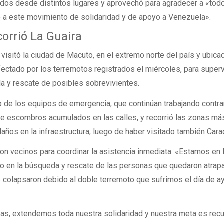
gados desde distintos lugares y aprovechó para agradecer a «tod
a este movimiento de solidaridad y de apoyo a Venezuela».
orrió La Guaira
visitó la ciudad de Macuto, en el extremo norte del país y ubica
fectado por los terremotos registrados el miércoles, para superv
da y rescate de posibles sobrevivientes.
o de los equipos de emergencia, que continúan trabajando contrar
de escombros acumulados en las calles, y recorrió las zonas má
daños en la infraestructura, luego de haber visitado también Cara
n vecinos para coordinar la asistencia inmediata. «Estamos en
 en la búsqueda y rescate de las personas que quedaron atrap
ue colapsaron debido al doble terremoto que sufrimos el día de ay
ias, extendemos toda nuestra solidaridad y nuestra meta es rec