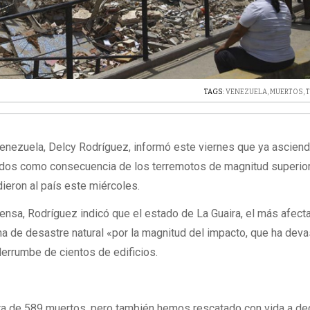
TAGS:
VENEZUELA
,
MUERTOS
,
enezuela, Delcy Rodríguez, informó este viernes que ya ascien
ridos como consecuencia de los terremotos de magnitud superior
dieron al país este miércoles.
ensa, Rodríguez indicó que el estado de La Guaira, el más afect
a de desastre natural «por la magnitud del impacto, que ha dev
errumbe de cientos de edificios.
ra de 589 muertos, pero también hemos rescatado con vida a d