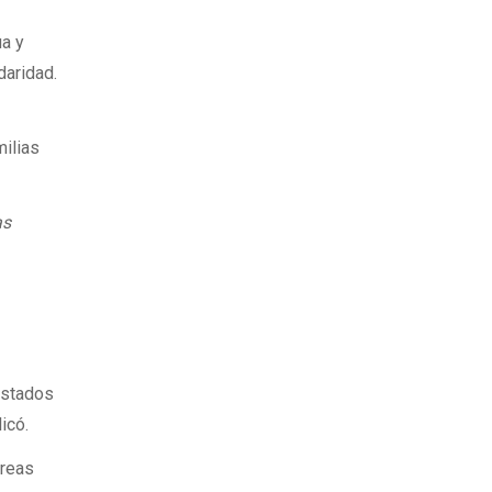
ua y
daridad.
ilias
as
Estados
icó.
areas