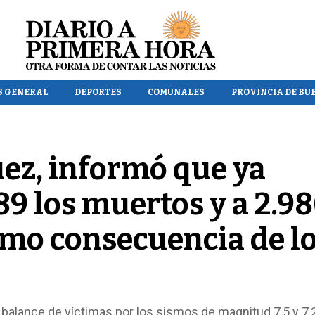
S GENERAL
DEPORTES
COMUNALES
PROVINCIA DE BU
ez, informó que ya
89 los muertos y a 2.9
omo consecuencia de l
 balance de víctimas por los sismos de magnitud 7,5 y 7,