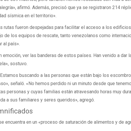
legría», afirmó. Además, precisó que ya se registraron 214 répli
ad sísmica en el territorio».
s rutas fueron despejadas para facilitar el acceso a los edificio
ajo de los equipos de rescate, tanto venezolanos como internaci
 al país».
n emoción, ver las banderas de estos países. Han venido a dar 
ela», sostuvo.
s. Estamos buscando a las personas que están bajo los escombro
so», señaló. «No hemos perdido ni un minuto desde que tenemo
estas personas y cuyas familias están atravesando horas muy dura
da a sus familiares y seres queridos», agregó.
amnificados
se encuentra en un «proceso de saturación de alimentos y de ag