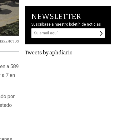
NEWSLETTER
Suscríbase a nuestro boletín de noticias
TERREMOTOS
Tweets by aphdiario
den a 589
 a 7 en
ado por
astado
ecenas