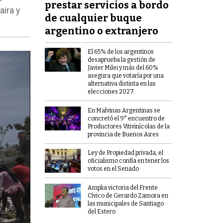
prestar servicios a bordo
aira y
de cualquier buque
argentino o extranjero
El 65% de los argentinos
desaprueba la gestión de
Javier Milei y más del 60%
asegura que votaría por una
alternativa distinta en las
elecciones 2027.
En Malvinas Argentinas se
concretó el 9° encuentro de
Productores Vitivinícolas de la
provincia de Buenos Aires
Ley de Propiedad privada, el
oficialismo confía en tener los
votos en el Senado
Amplia victoria del Frente
Cívico de Gerardo Zamora en
las municipales de Santiago
del Estero