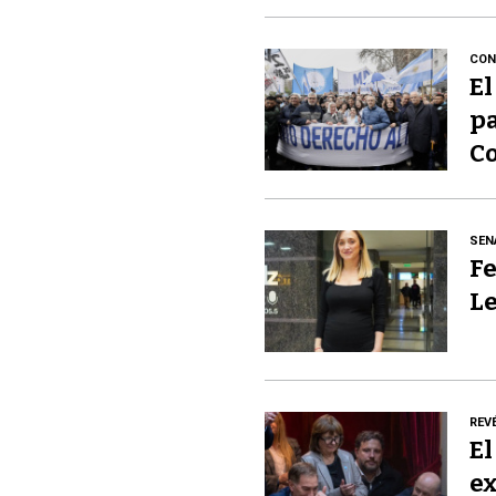
CON
El
pa
Co
SEN
Fe
Le
REV
El
ex