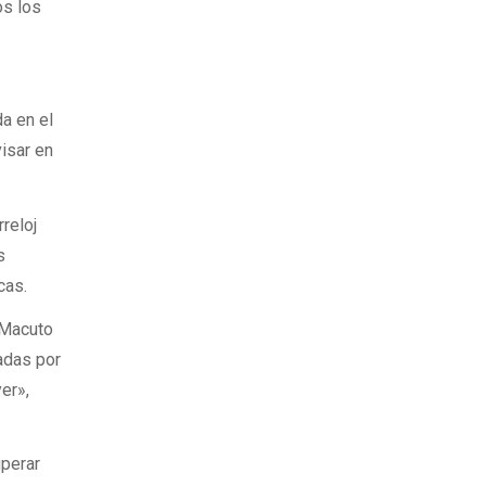
os los
da en el
isar en
reloj
s
cas.
 Macuto
adas por
er»,
uperar