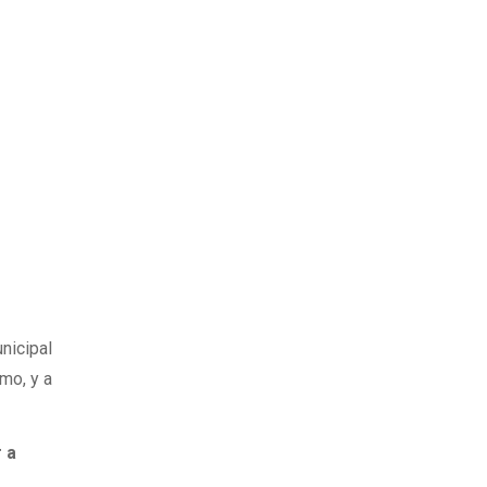
nicipal
smo, y a
 a