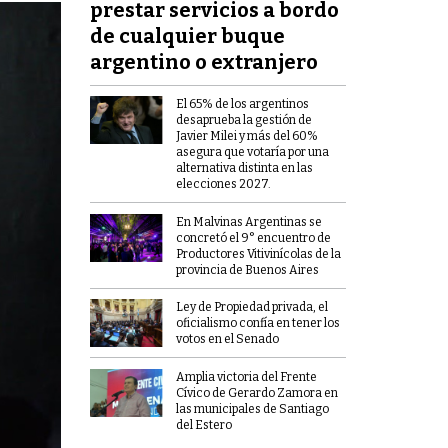
prestar servicios a bordo
de cualquier buque
argentino o extranjero
El 65% de los argentinos
desaprueba la gestión de
Javier Milei y más del 60%
asegura que votaría por una
alternativa distinta en las
elecciones 2027.
En Malvinas Argentinas se
concretó el 9° encuentro de
Productores Vitivinícolas de la
provincia de Buenos Aires
Ley de Propiedad privada, el
oficialismo confía en tener los
votos en el Senado
Amplia victoria del Frente
Cívico de Gerardo Zamora en
las municipales de Santiago
del Estero