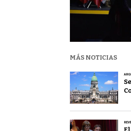
MÁS NOTICIAS
ARG
Se
C
REV
El