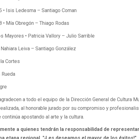
5 • Isis Ledesma – Santiago Coman
8 • Mía Obregón – Thiago Rodas
 Mayores • Patricia Vallory – Julio Sarrible
 Nahiara Leiva – Santiago González
la Cortes
n Rueda
gre
gradecen a todo el equipo de la Dirección General de Cultura Mu
 realizada, al honorable jurado por su compromiso y profesionali
 continúa apostando al arte y la cultura.
lmente a quienes tendrán la responsabilidad de representar
ima etapa regional. "¡Les deseamos el mayor de los éxitos!"