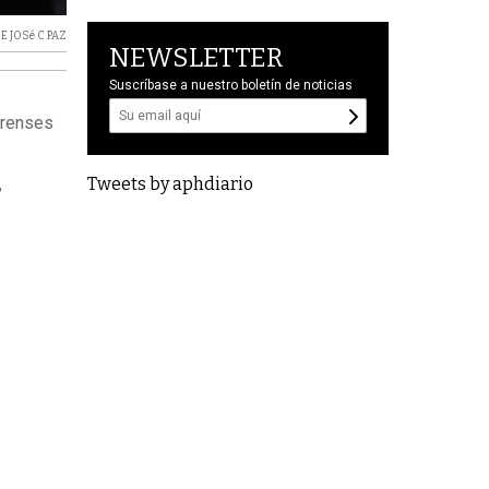
E JOSé C PAZ
NEWSLETTER
Suscríbase a nuestro boletín de noticias
erenses
Tweets by aphdiario
,