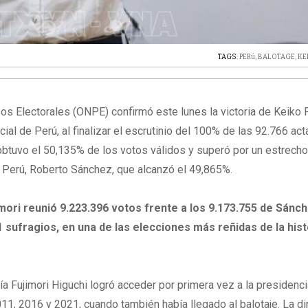
TAGS:
PERú
,
BALOTAGE
,
KE
os Electorales (ONPE) confirmó este lunes la victoria de Keiko F
ial de Perú, al finalizar el escrutinio del 100% de las 92.766 act
obtuvo el 50,135% de los votos válidos y superó por un estrech
l Perú, Roberto Sánchez, que alcanzó el 49,865%.
mori reunió 9.223.396 votos frente a los 9.173.755 de Sánch
 sufragios, en una de las elecciones más reñidas de la hist
ía Fujimori Higuchi logró acceder por primera vez a la presidenc
011, 2016 y 2021, cuando también había llegado al balotaje. La di