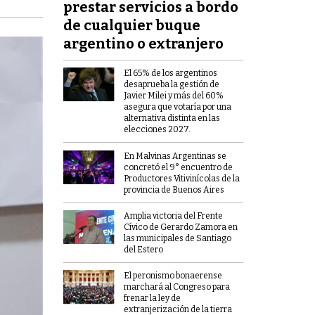
prestar servicios a bordo
de cualquier buque
argentino o extranjero
El 65% de los argentinos
desaprueba la gestión de
Javier Milei y más del 60%
asegura que votaría por una
alternativa distinta en las
elecciones 2027.
En Malvinas Argentinas se
concretó el 9° encuentro de
Productores Vitivinícolas de la
provincia de Buenos Aires
Amplia victoria del Frente
Cívico de Gerardo Zamora en
las municipales de Santiago
del Estero
El peronismo bonaerense
marchará al Congreso para
frenar la ley de
extranjerización de la tierra