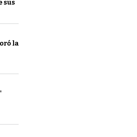
e sus
oró la
"