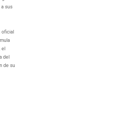
 a sus
oficial
rmula
 el
a del
ón de su