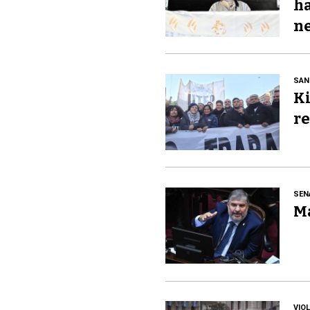
ha
ne
SAN
Ki
re
SEN
Ma
VIO