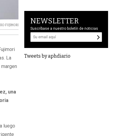
NEWSLETTER
IKO FUJIMORI
Suscríbase a nuestro boletín de noticias
ujimori
Tweets by aphdiario
as. La
o margen
ez, una
oria
ia luego
rigente