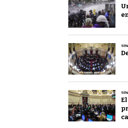
Un
en
SEN
De
SEN
El
pr
ca