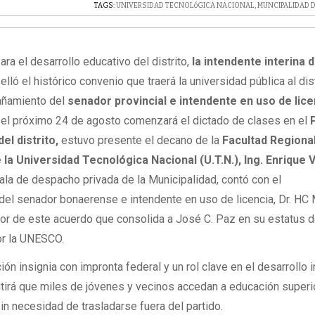
TAGS:
UNIVERSIDAD TECNOLóGICA NACIONAL
,
MUNCIPALIDAD D
ara el desarrollo educativo del distrito,
la intendente interina 
elló el histórico convenio que traerá la universidad pública al dist
añamiento del
senador provincial e intendente en uso de licen
 el próximo 24 de agosto comenzará el dictado de clases en el
P
el distrito,
estuvo presente el decano de la
Facultad Regiona
a Universidad Tecnológica Nacional (U.T.N.), Ing. Enrique 
sala de despacho privada de la Municipalidad, contó con el
el senador bonaerense e intendente en uso de licencia, Dr. HC 
estor de este acuerdo que consolida a José C. Paz en su estatus 
or la UNESCO.
ión insignia con impronta federal y un rol clave en el desarrollo i
tirá que miles de jóvenes y vecinos accedan a educación superi
 sin necesidad de trasladarse fuera del partido.