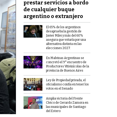
prestar servicios a bordo
de cualquier buque
argentino o extranjero
El 65% de los argentinos
desaprueba la gestión de
Javier Milei y más del 60%
asegura que votaría por una
alternativa distinta en las
elecciones 2027.
En Malvinas Argentinas se
concretó el 9° encuentro de
Productores Vitivinícolas de la
provincia de Buenos Aires
Ley de Propiedad privada, el
oficialismo confía en tener los
votos en el Senado
Amplia victoria del Frente
Cívico de Gerardo Zamora en
las municipales de Santiago
del Estero