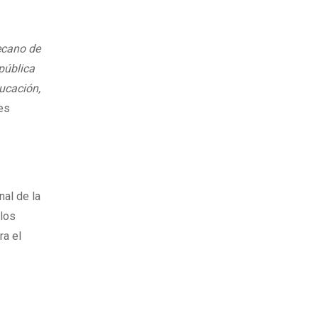
decano de
 pública
ducación,
des
a
nal de la
 los
ra el