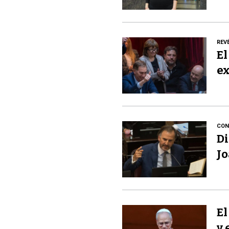
REV
El
ex
CON
Di
Jo
El
y 