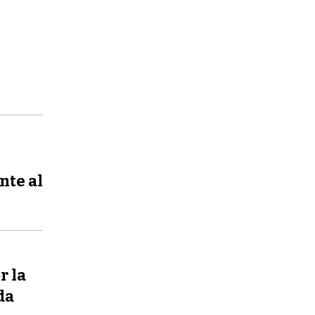
nte al
r la
da