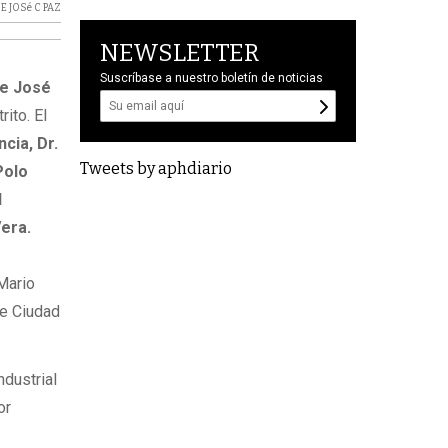
E JOSé C PAZ
NEWSLETTER
Suscríbase a nuestro boletín de noticias
de José
rito. El
cia, Dr.
Tweets by aphdiario
olo
l
Vera.
Mario
de Ciudad
ndustrial
or