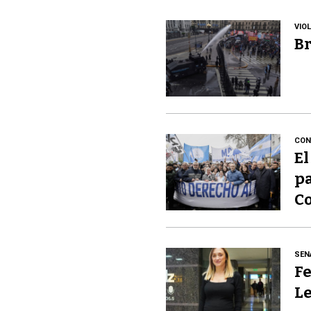
VIO
Br
CON
El
pa
Co
SEN
Fe
Le