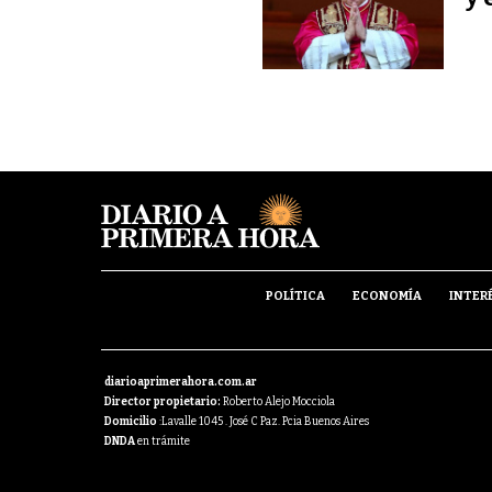
POLÍTICA
ECONOMÍA
INTER
diarioaprimerahora.com.ar
Director propietario:
Roberto Alejo Mocciola
Domicilio
:Lavalle 1045 . José C Paz. Pcia Buenos Aires
DNDA
en trámite