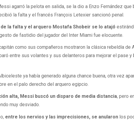
ssi agarró la pelota en salida, se la dio a Enzo Fernández que
ecibió la falta y el francés François Letexier sancionó penal.
de la falta y el arquero Mostafa Shobeir se lo atajó
estiránd
l gesto de fastidio del jugador del Inter Miami fue elocuente.
 capitán como sus compañeros mostraron la clásica rebeldía de 
paró entre sus volantes y sus delanteros para mejorar el pase y 
 Albiceleste ya había generado alguna chance buena, otra vez apa
libre en el palo derecho del arquero egipcio.
ción alta, Messi buscó un disparo de media distancia
, pero 
liendo muy desviado.
po,
entre los nervios y las imprecisiones, se anularon
los po