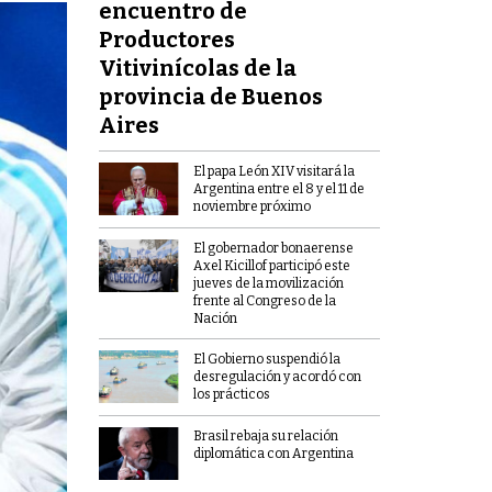
encuentro de
Productores
Vitivinícolas de la
provincia de Buenos
Aires
El papa León XIV visitará la
Argentina entre el 8 y el 11 de
noviembre próximo
El gobernador bonaerense
Axel Kicillof participó este
jueves de la movilización
frente al Congreso de la
Nación
El Gobierno suspendió la
desregulación y acordó con
los prácticos
Brasil rebaja su relación
diplomática con Argentina