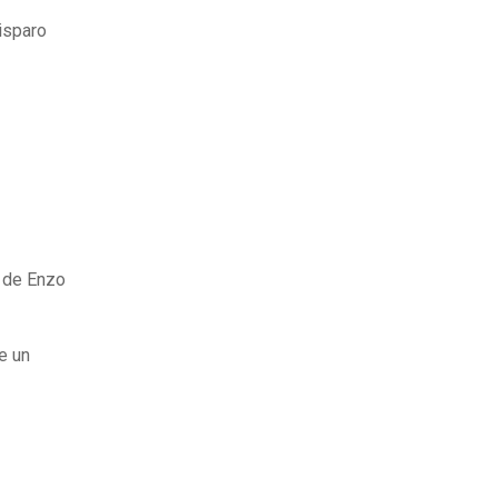
disparo
o de Enzo
de un
e