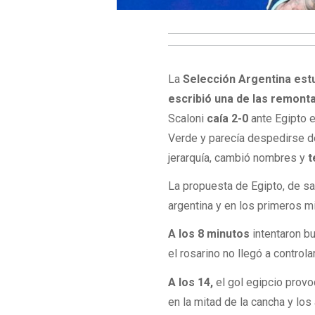
La
Selección Argentina estu
escribió una de las remont
Scaloni
caía 2-0
ante Egipto e
Verde y parecía despedirse de
jerarquía, cambió nombres y
t
La propuesta de Egipto, de sa
argentina y en los primeros mi
A los 8 minutos
intentaron b
el rosarino no llegó a controla
A los 14,
el gol egipcio provo
en la mitad de la cancha y los