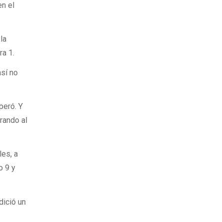
en el
la
ra 1.
así no
peró. Y
irando al
les, a
o 9 y
dició un