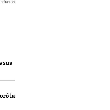
os fueron
e sus
oró la