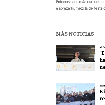
Entonces son más que entendi
a abrazarlo, mezcla de festej
MÁS NOTICIAS
MIS
“E
ha
ne
SAN
Ki
re