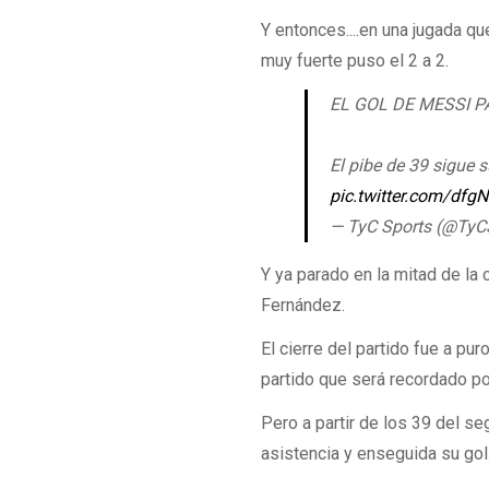
Y entonces....en una jugada q
muy fuerte puso el 2 a 2.
EL GOL DE MESSI P
El pibe de 39 sigue s
pic.twitter.com/df
— TyC Sports (@TyC
Y ya parado en la mitad de la
Fernández.
El cierre del partido fue a pur
partido que será recordado p
Pero a partir de los 39 del s
asistencia y enseguida su gol