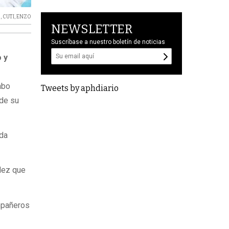
O
,
CUTI
,
ENZO
NEWSLETTER
Suscríbase a nuestro boletín de noticias
 y
abo
Tweets by aphdiario
 de su
ida
dez que
ompañeros