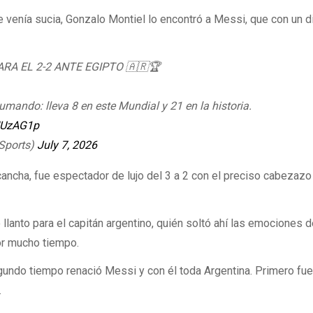
ue venía sucia, Gonzalo Montiel lo encontró a Messi, que con un 
ARA EL 2-2 ANTE EGIPTO 🇦🇷🏆
umando: lleva 8 en este Mundial y 21 en la historia.
gNUzAG1p
Sports)
July 7, 2026
 cancha, fue espectador de lujo del 3 a 2 con el preciso cabezaz
o llanto para el capitán argentino, quién soltó ahí las emociones 
or mucho tiempo.
egundo tiempo renació Messi y con él toda Argentina. Primero fu
.