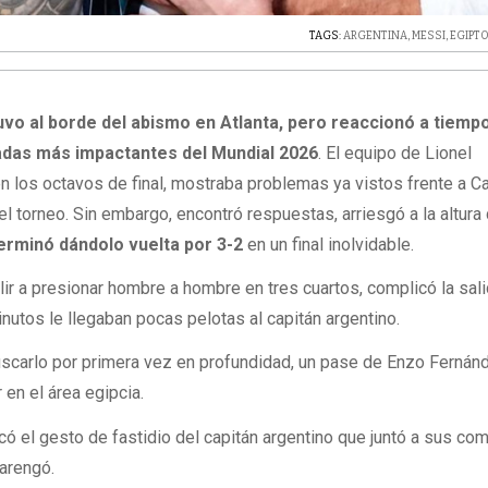
TAGS:
ARGENTINA
,
MESSI
,
EGIPT
vo al borde del abismo en Atlanta, pero reaccionó a tiempo
adas más impactantes del Mundial 2026
. El equipo de Lionel
n los octavos de final, mostraba problemas ya vistos frente a C
l torneo. Sin embargo, encontró respuestas, arriesgó a la altura
erminó dándolo vuelta por 3-2
en un final inolvidable.
lir a presionar hombre a hombre en tres cuartos, complicó la sal
nutos le llegaban pocas pelotas al capitán argentino.
uscarlo por primera vez en profundidad, un pase de Enzo Fernán
r en el área egipcia.
có el gesto de fastidio del capitán argentino que juntó a sus c
 arengó.