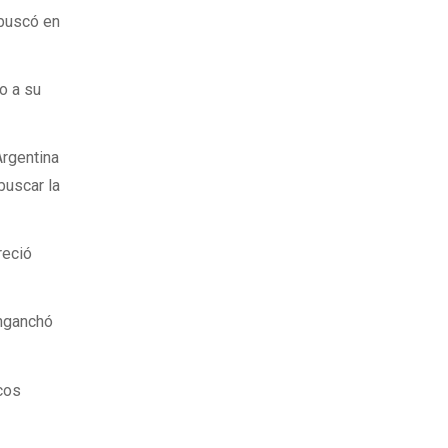
 buscó en
o a su
Argentina
buscar la
reció
enganchó
cos