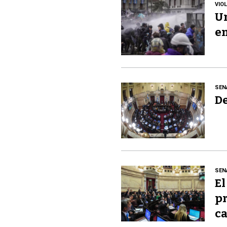
VIO
Un
en
SEN
De
SEN
El
pr
ca