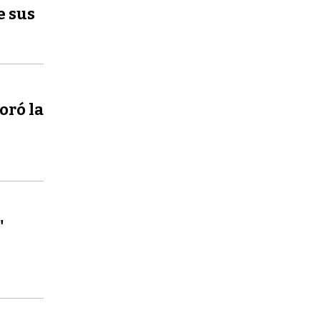
e sus
oró la
"