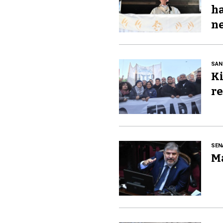
ha
ne
SAN
Ki
re
SEN
Ma