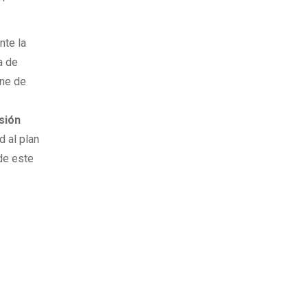
nte la
a de
ene de
sión
d al plan
de este