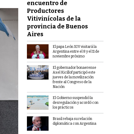
encuentro de
Productores
Vitivinícolas de la
provincia de Buenos
Aires
El papa León XIV visitará la
Argentina entre el 8 y el 11 de
noviembre próximo
El gobernador bonaerense
Axel Kicillof participó este
jueves de la movilización
frente al Congreso de la
Nación
El Gobierno suspendió la
desregulación y acordó con
los prácticos
Brasil rebaja su relación
diplomática con Argentina