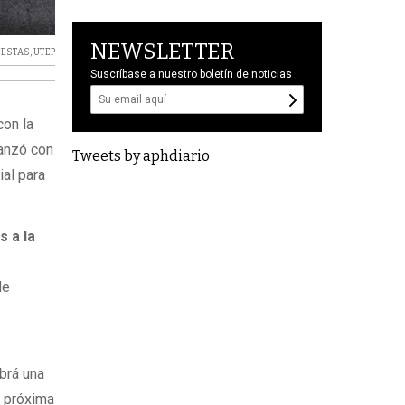
NEWSLETTER
TESTAS
,
UTEP
Suscríbase a nuestro boletín de noticias
con la
vanzó con
Tweets by aphdiario
ial para
s a la
a
de
brá una
a próxima