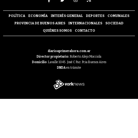
POLÍTICA
ECONOMÍA
INTERÉS GENERAL
DEPORTES
COMUNALES
PROVINCIA DE BUENOS AIRES
INTERNACIONALES
SOCIEDAD
QUIÉNES SOMOS
CONTACTO
diarioaprimerahora.com.ar
Director propietario:
Roberto Alejo Mocciola
Domicilio
:Lavalle 1045 . José C Paz. Pcia Buenos Aires
DNDA
en trámite